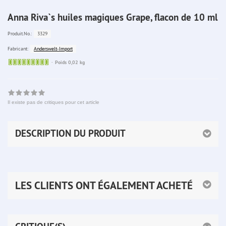
Anna Riva`s huiles magiques Grape, flacon de 10 ml
3329
Produit.No.:
Anderswelt-Import
Fabricant:
Sofort
Poids 0,02 kg
lieferbar
Il existe pas de critiques pour cet article
DESCRIPTION DU PRODUIT
LES CLIENTS ONT ÉGALEMENT ACHETÉ