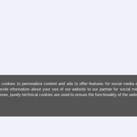
cookies to personalize content and ads to offer features for social media 
ovide information about your use of our website to our partner for social me
more, purely technical cookies are used to ensure the functionality of the web