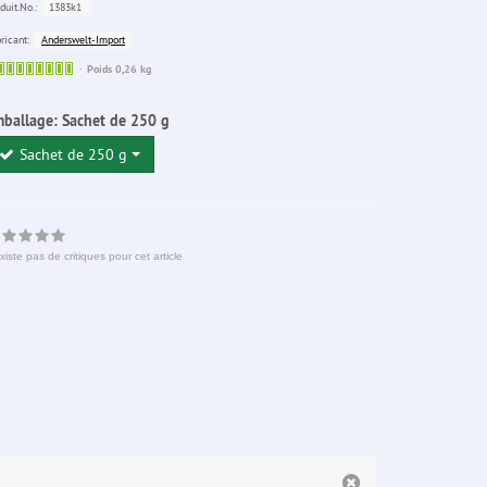
1383k1
duit.No.:
Anderswelt-Import
ricant:
Sofort
Poids 0,26 kg
lieferbar
mballage:
Sachet de 250 g
Sachet de 250 g
existe pas de critiques pour cet article