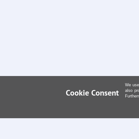
We use 
Cookie Consent
also pr
Further