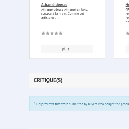
Athamé déesse
H
g
Athamé déesse Athamé en bois,
sculpté à la main. Comme cet
Ho
article est...
Ho
no
plus...
CRITIQUE(S)
*
Only reviews that were submitted by buyers who bought the product 