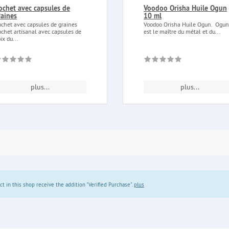
ochet avec capsules de
Voodoo Orisha Huile Ogun
raines
10 ml
chet avec capsules de graines
Voodoo Orisha Huile Ogun. Ogun
chet artisanal avec capsules de
est le maître du métal et du...
ix du...
plus...
plus...
in this shop receive the addition "Verified Purchase".
plus