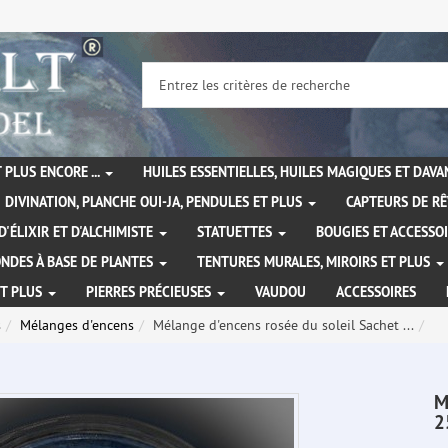
 PLUS ENCORE ...
HUILES ESSENTIELLES, HUILES MAGIQUES ET DAV
DIVINATION, PLANCHE OUI-JA, PENDULES ET PLUS
CAPTEURS DE RÊ
D'ÉLIXIR ET D'ALCHIMISTE
STATUETTES
BOUGIES ET ACCESSO
NDES À BASE DE PLANTES
TENTURES MURALES, MIROIRS ET PLUS
ET PLUS
PIERRES PRÉCIEUSES
VAUDOU
ACCESSOIRES
s
Mélanges d'encens
Mélange d'encens rosée du soleil Sachet ...
M
2