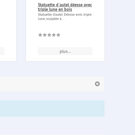
Statuette d´autel déesse avec
Pend
triple lune en bois
noir
Statuette d'autel Déesse avec triple
Pendu
lune, sculptée à...
crist
compo
plus...