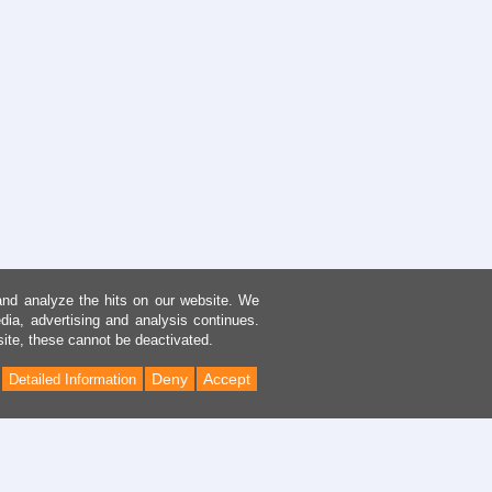
and analyze the hits on our website. We
dia, advertising and analysis continues.
site, these cannot be deactivated.
Deny
Accept
Detailed Information
Back