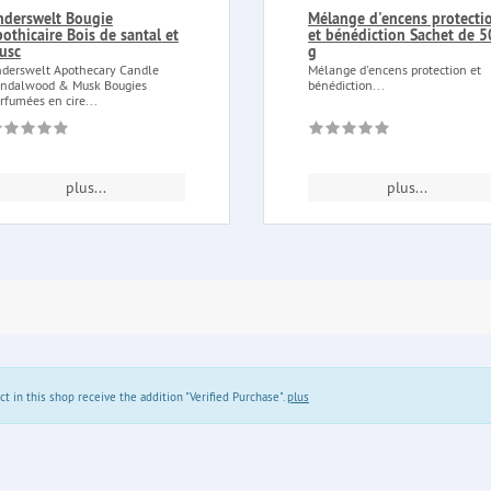
nderswelt Bougie
Mélange d'encens protecti
pothicaire Bois de santal et
et bénédiction Sachet de 
usc
g
derswelt Apothecary Candle
Mélange d'encens protection et
ndalwood & Musk Bougies
bénédiction...
rfumées en cire...
plus...
plus...
in this shop receive the addition "Verified Purchase".
plus