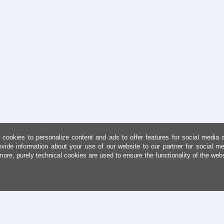
cookies to personalize content and ads to offer features for social media 
ovide information about your use of our website to our partner for social me
more, purely technical cookies are used to ensure the functionality of the web