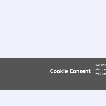
We use 
Cookie Consent
also pr
Further