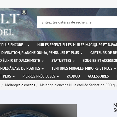
 PLUS ENCORE ...
HUILES ESSENTIELLES, HUILES MAGIQUES ET DAV
DIVINATION, PLANCHE OUI-JA, PENDULES ET PLUS
CAPTEURS DE RÊ
D'ÉLIXIR ET D'ALCHIMISTE
STATUETTES
BOUGIES ET ACCESSO
NDES À BASE DE PLANTES
TENTURES MURALES, MIROIRS ET PLUS
ET PLUS
PIERRES PRÉCIEUSES
VAUDOU
ACCESSOIRES
s
Mélanges d'encens
Mélange d'encens Nuit étoilée Sachet de 500 g
M
5