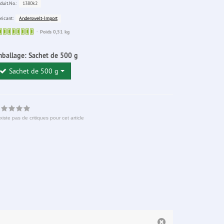
1380k2
duit.No.:
Anderswelt-Import
ricant:
Sofort
Poids 0,51 kg
lieferbar
mballage:
Sachet de 500 g
Sachet de 500 g
existe pas de critiques pour cet article