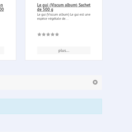
on
Le gui (Viscum album) Sachet
Brul
500
de 500 g
Brule
encen
Le gui (Viscum album) Le gui est une
Dimen
espèce végétale de...
plus...