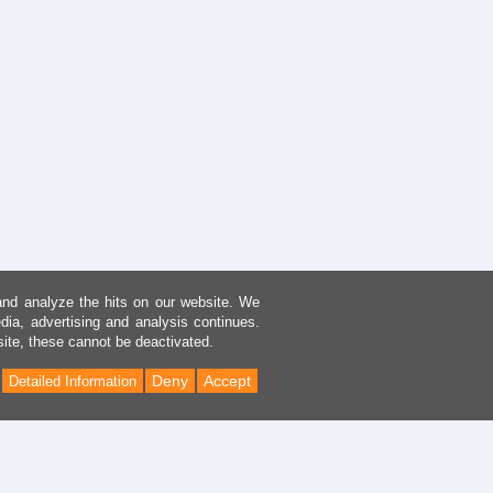
and analyze the hits on our website. We
dia, advertising and analysis continues.
site, these cannot be deactivated.
Deny
Accept
Detailed Information
Back