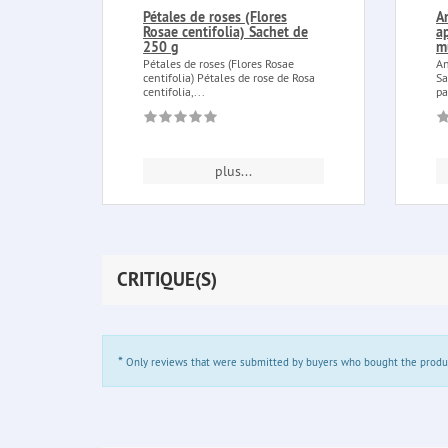
Pétales de roses (Flores
A
Rosae centifolia) Sachet de
a
250 g
m
Pétales de roses (Flores Rosae
An
centifolia) Pétales de rose de Rosa
Sa
centifolia,...
pa
plus...
CRITIQUE(S)
*
Only reviews that were submitted by buyers who bought the product 