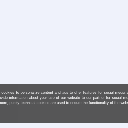
cookies to personalize content and ads to offer features for social media 
ovide information about your use of our website to our partner for social me
more, purely technical cookies are used to ensure the functionality of the web