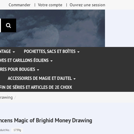
Commander
Votre compte
Ouvrez une session
Rechercher
ANTAGE
POCHETTES, SACS ET BOÎTES
VES ET CARILLONS ÉOLIENS
IRES POUR BOUGIES
ACCESSOIRES DE MAGIE ET D'AUTEL
FIN DE SÉRIES ET ARTICLES DE 2E CHOIX
Drawing
ncens Magic of Brighid Money Drawing
1739g
duit.No.: