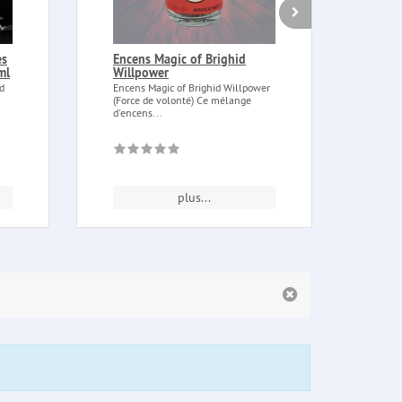
es
Encens Magic of Brighid
Eau 
ml
Willpower
hydr
dam
d
Encens Magic of Brighid Willpower
(Force de volonté) Ce mélange
Eau d
d'encens...
de Ro
l'agri
plus...