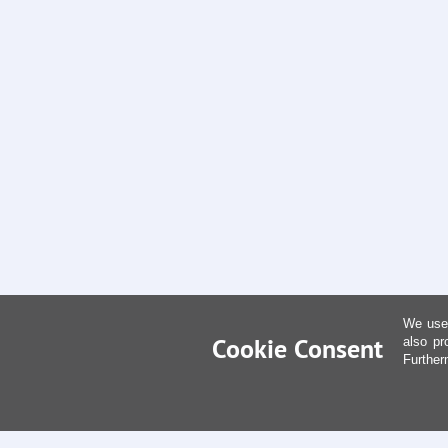
We use 
Cookie Consent
also pr
Further