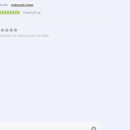
Anderswelt-Import
ricant:
Sofort
Poids 0,08 kg
lieferbar
existe pas de critiques pour cet article