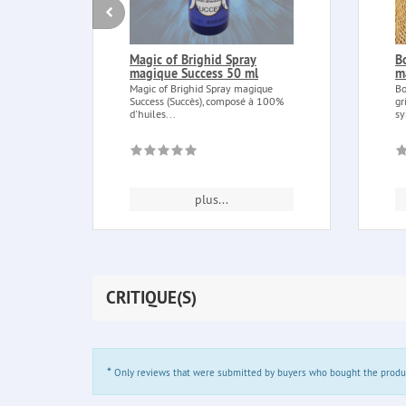
Magic of Brighid Spray
B
magique Success 50 ml
m
Magic of Brighid Spray magique
Bo
Success (Succès), composé à 100%
gr
d'huiles...
sy
plus...
CRITIQUE(S)
*
Only reviews that were submitted by buyers who bought the product 