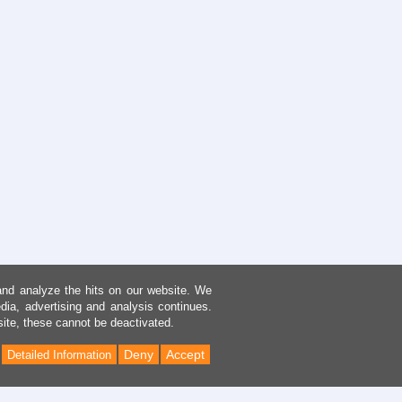
and analyze the hits on our website. We
dia, advertising and analysis continues.
site, these cannot be deactivated.
Deny
Accept
Detailed Information