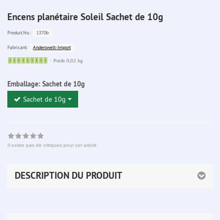
Encens planétaire Soleil Sachet de 10g
1370b
Produit.No.:
Anderswelt-Import
Fabricant:
Sofort
Poids 0,02 kg
lieferbar
Emballage:
Sachet de 10g
Sachet de 10g
Il existe pas de critiques pour cet article
DESCRIPTION DU PRODUIT