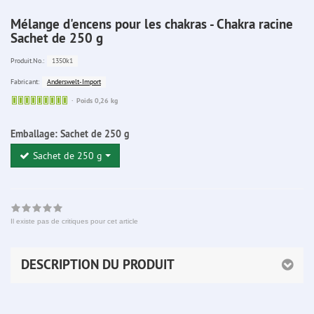
Mélange d'encens pour les chakras - Chakra racine
Sachet de 250 g
1350k1
Produit.No.:
Anderswelt-Import
Fabricant:
Sofort
Poids 0,26 kg
lieferbar
Emballage:
Sachet de 250 g
Sachet de 250 g
Il existe pas de critiques pour cet article
DESCRIPTION DU PRODUIT