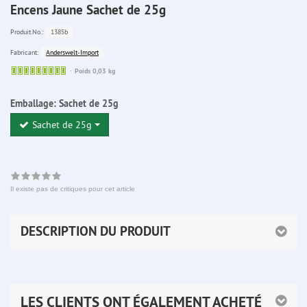
Encens Jaune Sachet de 25g
1385b
Produit.No.:
Anderswelt-Import
Fabricant:
Sofort
Poids 0,03 kg
lieferbar
Emballage:
Sachet de 25g
Sachet de 25g
Il existe pas de critiques pour cet article
DESCRIPTION DU PRODUIT
LES CLIENTS ONT ÉGALEMENT ACHETÉ