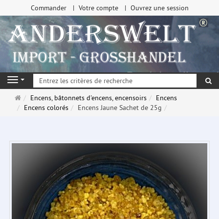
Commander
Votre compte
Ouvrez une session
Re
Navigation
Page
Encens, bâtonnets d'encens, encensoirs
Encens
d'accueil
Encens colorés
Encens Jaune Sachet de 25g