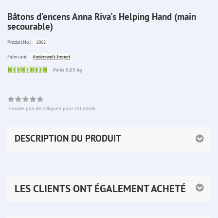
Bâtons d'encens Anna Riva's Helping Hand (main
secourable)
1062
Produit.No.:
Anderswelt-Import
Fabricant:
Sofort
Poids 0,03 kg
lieferbar
Il existe pas de critiques pour cet article
DESCRIPTION DU PRODUIT
LES CLIENTS ONT ÉGALEMENT ACHETÉ