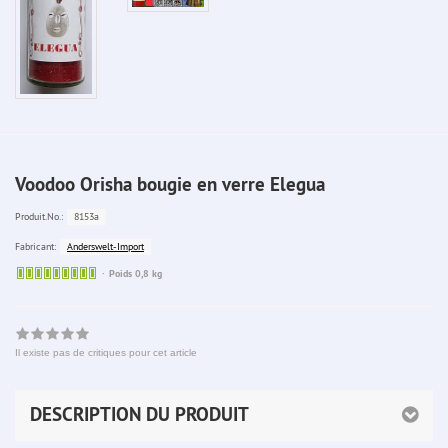
Voodoo Orisha bougie en verre Elegua
8153a
Produit.No.:
Anderswelt-Import
Fabricant:
Sofort
Poids 0,8 kg
lieferbar
Il existe pas de critiques pour cet article
DESCRIPTION DU PRODUIT