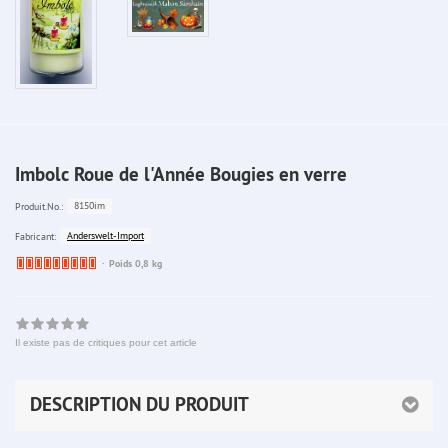
Imbolc Roue de l'Année Bougies en verre
8150im
Produit.No.:
Anderswelt-Import
Fabricant:
Ware
Poids 0,8 kg
bereits
nachbestellt
Il existe pas de critiques pour cet article
DESCRIPTION DU PRODUIT