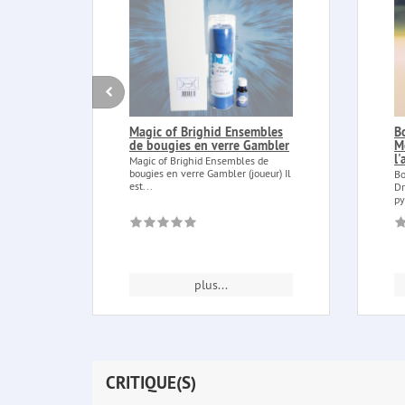
Magic of Brighid Ensembles
B
de bougies en verre Gambler
M
l'
Magic of Brighid Ensembles de
bougies en verre Gambler (joueur) Il
Bo
est...
Dr
py
plus...
CRITIQUE(S)