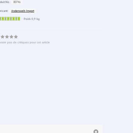
8074s
duit.No.:
Anderswelt-Import
ricant:
Sofort
Poids 0,9 kg
lieferbar
existe pas de critiques pour cet article