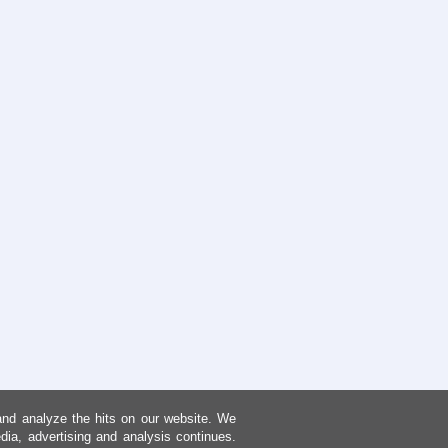
and analyze the hits on our website. We
dia, advertising and analysis continues.