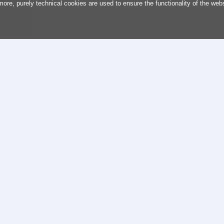
more, purely technical cookies are used to ensure the functionality of the web