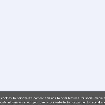
cookies to personalize content and ads to offer features for social media 
ovide information about your use of our website to our partner for social me