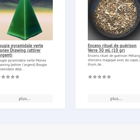
ougie pyramidale verte
Encens rituel de guérison
oney Drawing (attirer
Verre 30 ml. (10 gr)
argent)
Encens rituel de guérison Mélan
d'encens magique avec du copal, 
ugie pyramidale verte Money
thym, de...
awing (attirer l'argent) Bougie
ramidale déjà...
plus...
plus...