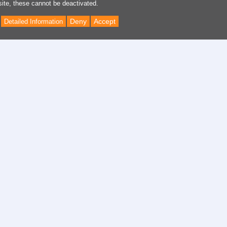
site, these cannot be deactivated.
Deny
Accept
Detailed Information
Back
to
Top