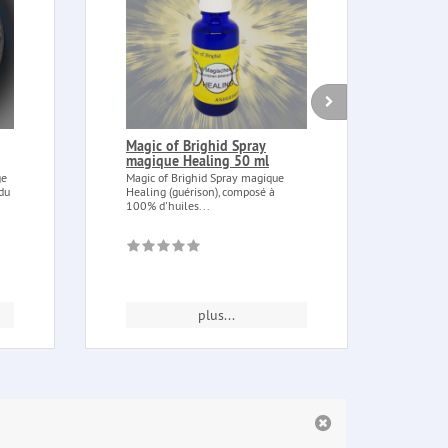
Magic of Brighid Spray
Boug
magique Healing 50 ml
mass
ge
Magic of Brighid Spray magique
Bougi
du
Healing (guérison), composé à
12 pi
100% d'huiles...
sérieu
plus...