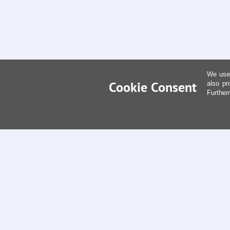
We use 
Cookie Consent
also pr
Further