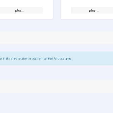
plus...
plus...
in this shop receive the addition "Verified Purchase".
plus