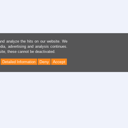
and analyze the hits on our website. We
dia, advertising and analysis continues.
site, these cannot be deactivated.
Deny
Accept
Detailed Information
Back
to
Top