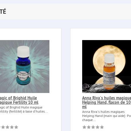
TÉ
agic of Brighid Huile
Anna Riva`s huiles magiqu
agique Fertility 10 ml
Helping Hand, flacon de 10
ml
gic of Brighid Huile magique
rtility (fertilité) à base d'huiles...
Anna Riva`s huiles magiques
Helping Hand (main qui aide) Po
chaque...