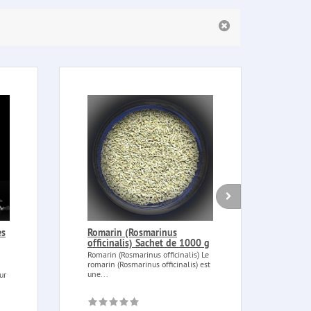
es
Romarin (Rosmarinus
Aigu
officinalis) Sachet de 1000 g
Aigui
vaudo
Romarin (Rosmarinus officinalis) Le
romarin (Rosmarinus officinalis) est
une...
ur