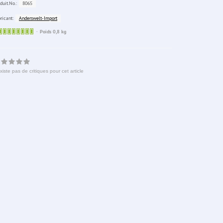
8065
duit.No.:
Anderswelt-Import
ricant:
Sofort
Poids 0,8 kg
lieferbar
existe pas de critiques pour cet article