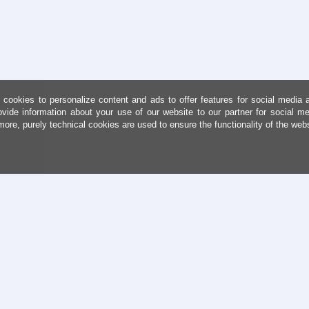
cookies to personalize content and ads to offer features for social media 
ovide information about your use of our website to our partner for social me
more, purely technical cookies are used to ensure the functionality of the web