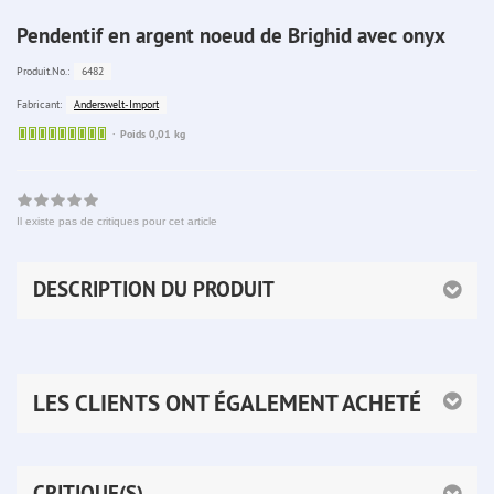
Pendentif en argent noeud de Brighid avec onyx
6482
Produit.No.:
Anderswelt-Import
Fabricant:
Sofort
Poids 0,01 kg
lieferbar
Il existe pas de critiques pour cet article
DESCRIPTION DU PRODUIT
LES CLIENTS ONT ÉGALEMENT ACHETÉ
CRITIQUE(S)