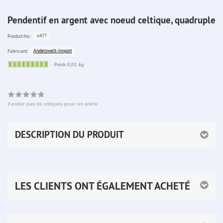
Pendentif en argent avec noeud celtique, quadruple
6477
Produit.No.:
Anderswelt-Import
Fabricant:
Sofort
Poids 0,01 kg
lieferbar
Il existe pas de critiques pour cet article
DESCRIPTION DU PRODUIT
LES CLIENTS ONT ÉGALEMENT ACHETÉ