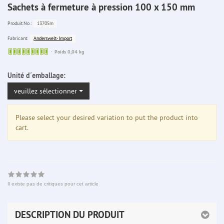
Sachets à fermeture à pression 100 x 150 mm
13705m
Produit.No.:
Anderswelt-Import
Fabricant:
Sofort
Poids 0,04 kg
lieferbar
Unité d´emballage:
veuillez sélectionner
Please select your desired variation to put the product into
cart.
Il existe pas de critiques pour cet article
DESCRIPTION DU PRODUIT