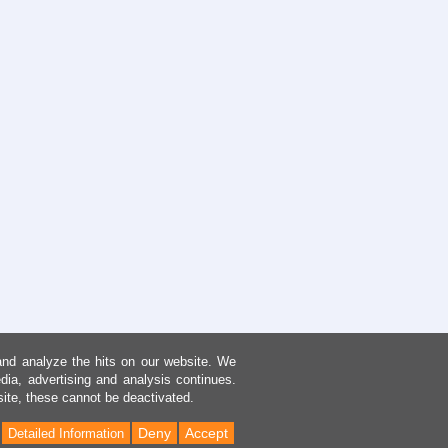
and analyze the hits on our website. We
dia, advertising and analysis continues.
site, these cannot be deactivated.
Deny
Accept
Detailed Information