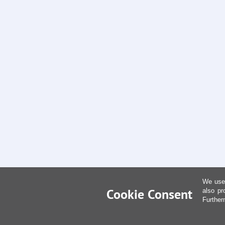
We use 
Cookie Consent
also pr
Further