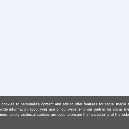
cookies to personalize content and ads to offer features for social media 
ovide information about your use of our website to our partner for social me
more, purely technical cookies are used to ensure the functionality of the web