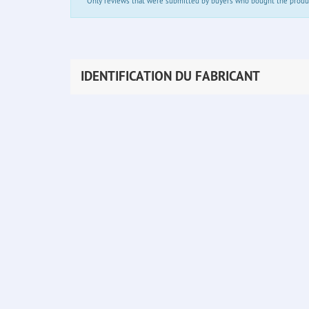
*
Only reviews that were submitted by buyers who bought the product 
IDENTIFICATION DU FABRICANT