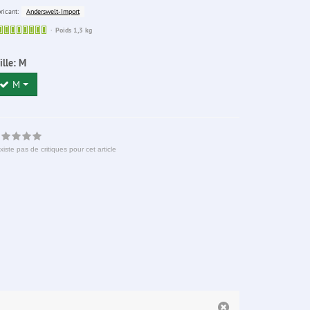
Anderswelt-Import
ricant:
Sofort
Poids 1,3 kg
lieferbar
ille:
M
M
existe pas de critiques pour cet article