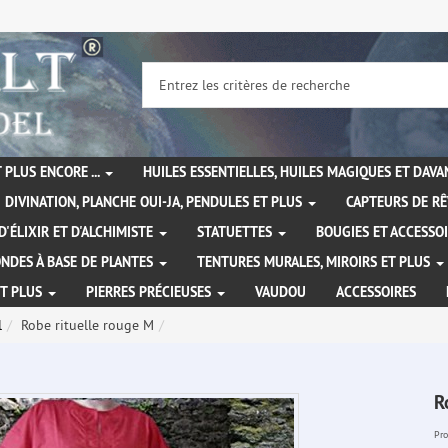
 PLUS ENCORE ...
HUILES ESSENTIELLES, HUILES MAGIQUES ET DAV
DIVINATION, PLANCHE OUI-JA, PENDULES ET PLUS
CAPTEURS DE RÊ
D'ÉLIXIR ET D'ALCHIMISTE
STATUETTES
BOUGIES ET ACCESSO
NDES À BASE DE PLANTES
TENTURES MURALES, MIROIRS ET PLUS
ET PLUS
PIERRES PRÉCIEUSES
VAUDOU
ACCESSOIRES
l
Robe rituelle rouge M
R
Pro