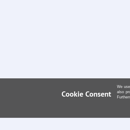
We use 
Cookie Consent
also pr
Further