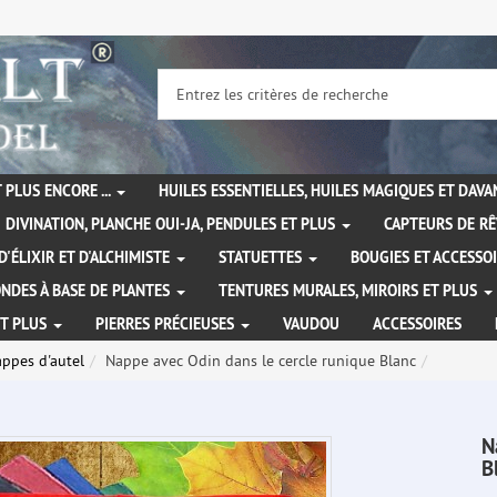
 PLUS ENCORE ...
HUILES ESSENTIELLES, HUILES MAGIQUES ET DAV
DIVINATION, PLANCHE OUI-JA, PENDULES ET PLUS
CAPTEURS DE RÊ
D'ÉLIXIR ET D'ALCHIMISTE
STATUETTES
BOUGIES ET ACCESSO
NDES À BASE DE PLANTES
TENTURES MURALES, MIROIRS ET PLUS
ET PLUS
PIERRES PRÉCIEUSES
VAUDOU
ACCESSOIRES
appes d'autel
Nappe avec Odin dans le cercle runique Blanc
N
B