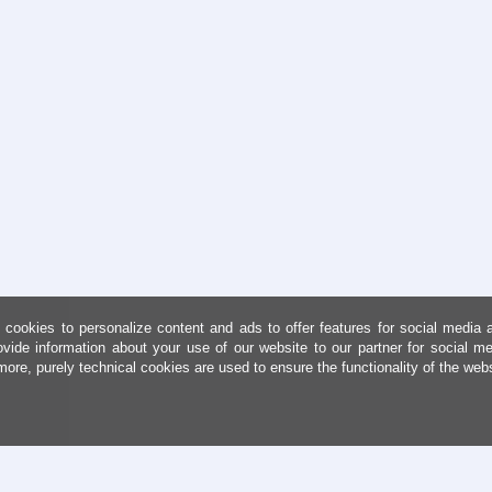
cookies to personalize content and ads to offer features for social media 
ovide information about your use of our website to our partner for social me
more, purely technical cookies are used to ensure the functionality of the web