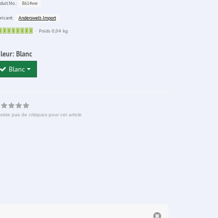
8614we
duit.No.:
Anderswelt-Import
ricant:
Sofort
Poids 0,04 kg
lieferbar
leur:
Blanc
Blanc
existe pas de critiques pour cet article