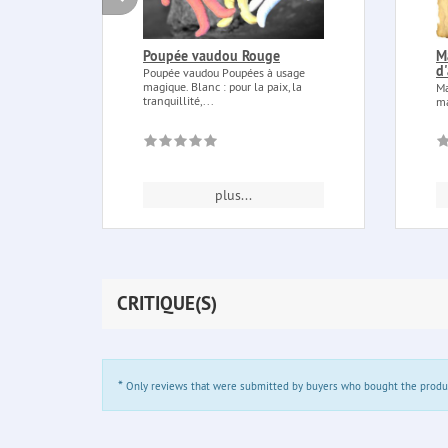
Poupée vaudou Rouge
M
d
Poupée vaudou Poupées à usage
magique. Blanc : pour la paix, la
Ma
tranquillité,...
ma
plus...
CRITIQUE(S)
*
Only reviews that were submitted by buyers who bought the product 