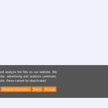
and analyze the hits on our website. We
dia, advertising and analysis continues.
site, these cannot be deactivated.
Deny
Accept
Detailed Information