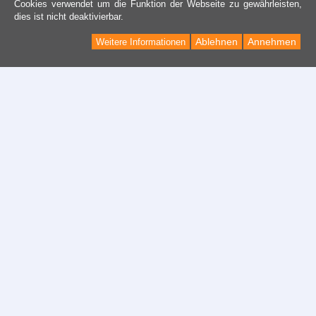
Cookies verwendet um die Funktion der Webseite zu gewährleisten,
dies ist nicht deaktivierbar.
Ablehnen
Annehmen
Weitere Informationen
Kontakt
Kontaktformular