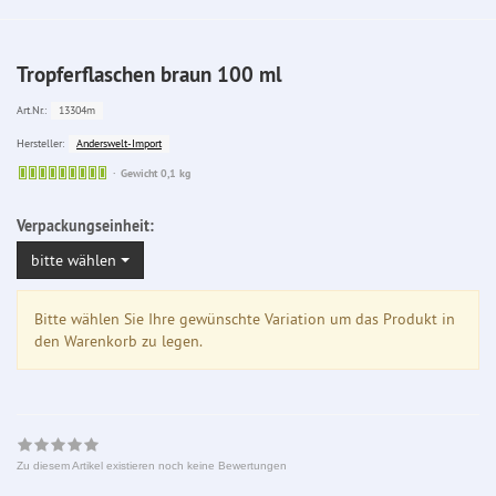
Tropferflaschen braun 100 ml
13304m
Art.Nr.:
Anderswelt-Import
Hersteller:
Sofort
Gewicht 0,1 kg
lieferbar
Verpackungseinheit:
bitte wählen
Bitte wählen Sie Ihre gewünschte Variation um das Produkt in
den Warenkorb zu legen.
Zu diesem Artikel existieren noch keine Bewertungen