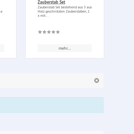
Zauberstab Set
Anna
Mon
Zauberstab Set bestehend aus 3 aus
le
Holz geschnitzten Zauberstäben, 1
Anna 
x mit...
(Groß
von..
mehr...