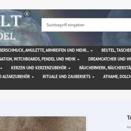
BERSCHMUCK, AMULETTE, ARMREIFEN UND MEHR...
BEUTEL, TASCH
NATION, WITCHBOARDS, PENDEL UND MEHR
DREAMCATCHER UND W
KERZEN UND KERZENZUBEHÖR
RÄUCHERWERK, RÄUCHERSTÄ
D ALTARZUBEHÖR
RITUALE UND ZAUBERSETS
ATHAME, DOLC
T
Art.