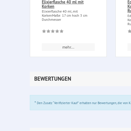
Elixierflasche 40 ml mit
E
Korken
K
R
Elixierflasche 40 ml, mit
KorkenMaße: 17 cm hoch 3 cm
Ed
Durchmesser
Ko
Ru
mehr...
BEWERTUNGEN
*
Den Zusatz “Verifizierter Kauf” erhalten nur Bewertungen, die von