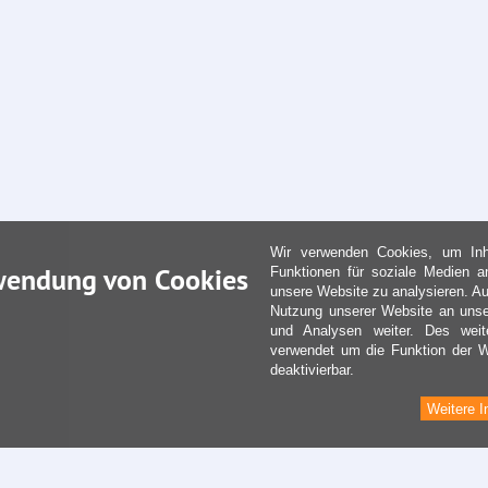
Wir verwenden Cookies, um Inha
wendung von Cookies
Funktionen für soziale Medien a
unsere Website zu analysieren. Au
Nutzung unserer Website an unse
und Analysen weiter. Des weit
verwendet um die Funktion der We
deaktivierbar.
Weitere I