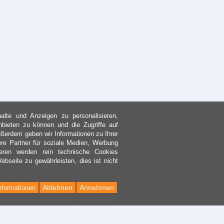
lte und Anzeigen zu personalisieren,
nbieten zu können und die Zugriffe auf
ßerdem geben wir Informationen zu Ihrer
re Partner für soziale Medien, Werbung
eren werden rein technische Cookies
bseite zu gewährleisten, dies ist nicht
Ablehnen
Annehmen
nformationen