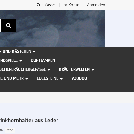
Zur Kasse
Ihr Konto
Anmelden
Suchen
EN UND KÄSTCHEN
INDSPIELE
DUFTLAMPEN
BCHEN, RÄUCHERGEFÄSSE
KRÄUTERWELTEN
HE UND MEHR
EDELSTEINE
VOODOO
rinkhornhalter aus Leder
9354
Nr.: