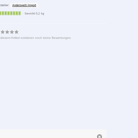
Anderswelt-Import
steller:
Sofort
Gewicht 0,2 kg
lieferbar
 diesem Artikel existieren noch keine Bewertungen