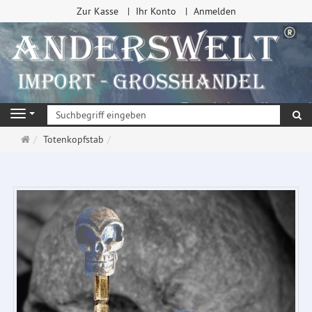
Zur Kasse
Ihr Konto
Anmelden
Su
Navigation
Startseite
Totenkopfstab