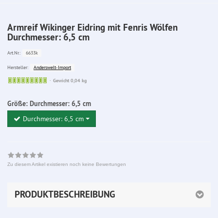
Armreif Wikinger Eidring mit Fenris Wölfen
Durchmesser: 6,5 cm
6633k
Art.Nr.:
Anderswelt-Import
Hersteller:
Sofort
Gewicht 0,04 kg
lieferbar
Größe:
Durchmesser: 6,5 cm
Durchmesser: 6,5 cm
Zu diesem Artikel existieren noch keine Bewertungen
PRODUKTBESCHREIBUNG