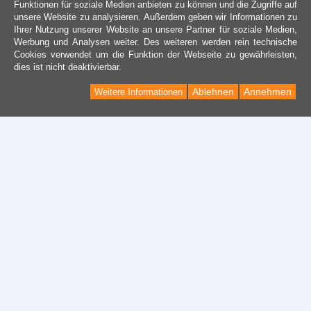
Funktionen für soziale Medien anbieten zu können und die Zugriffe auf
unsere Website zu analysieren. Außerdem geben wir Informationen zu
Ihrer Nutzung unserer Website an unsere Partner für soziale Medien,
Werbung und Analysen weiter. Des weiteren werden rein technische
Cookies verwendet um die Funktion der Webseite zu gewährleisten,
dies ist nicht deaktivierbar.
Ablehnen
Annehmen
Weitere Informationen
Kontakt