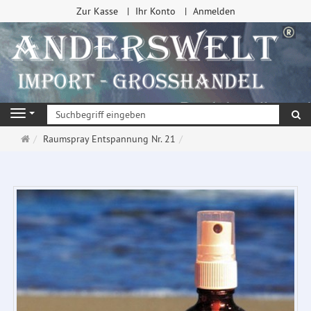
Zur Kasse
Ihr Konto
Anmelden
Su
Navigation
Startseite
Raumspray Entspannung Nr. 21