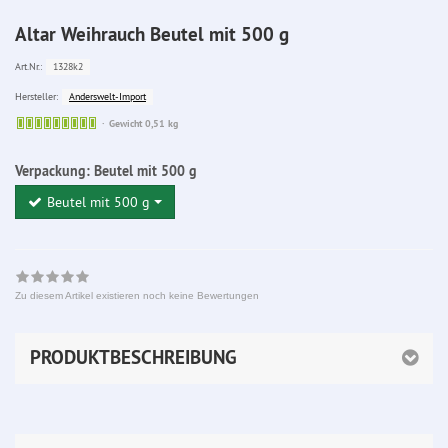
Altar Weihrauch Beutel mit 500 g
1328k2
Art.Nr.:
Anderswelt-Import
Hersteller:
Sofort
Gewicht 0,51 kg
lieferbar
Verpackung:
Beutel mit 500 g
Beutel mit 500 g
Zu diesem Artikel existieren noch keine Bewertungen
PRODUKTBESCHREIBUNG