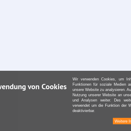
Wir verwenden Cookies, um Inha
wendung von Cookies
Funktionen für soziale Medien a
unsere Website zu analysieren. Au
Nutzung unserer Website an unse
und Analysen weiter. Des weit
verwendet um die Funktion der We
deaktivierbar.
Weitere I