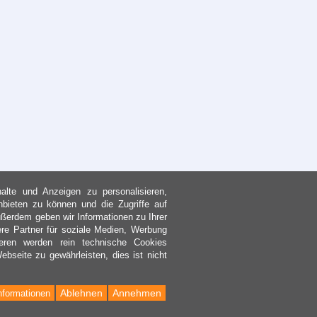
lte und Anzeigen zu personalisieren,
nbieten zu können und die Zugriffe auf
ßerdem geben wir Informationen zu Ihrer
re Partner für soziale Medien, Werbung
eren werden rein technische Cookies
bseite zu gewährleisten, dies ist nicht
Ablehnen
Annehmen
nformationen