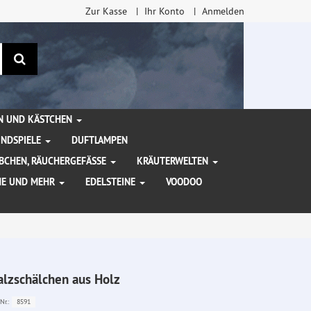
Zur Kasse
Ihr Konto
Anmelden
Suchen
EN UND KÄSTCHEN
INDSPIELE
DUFTLAMPEN
BCHEN, RÄUCHERGEFÄSSE
KRÄUTERWELTEN
HE UND MEHR
EDELSTEINE
VOODOO
alzschälchen aus Holz
8591
Nr.: