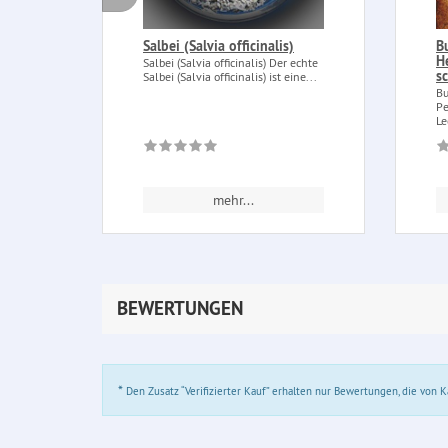
Salbei (Salvia officinalis)
B
H
Salbei (Salvia officinalis) Der echte
s
Salbei (Salvia officinalis) ist eine...
Bu
Pe
Le
mehr...
BEWERTUNGEN
*
Den Zusatz “Verifizierter Kauf” erhalten nur Bewertungen, die von