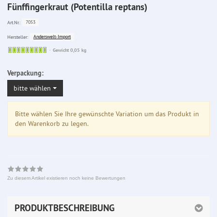
Fünffingerkraut (Potentilla reptans)
7053
Art.Nr.:
Anderswelt-Import
Hersteller:
Sofort
Gewicht 0,05 kg
lieferbar
Verpackung:
bitte wählen
Bitte wählen Sie Ihre gewünschte Variation um das Produkt in
den Warenkorb zu legen.
Zu diesem Artikel existieren noch keine Bewertungen
PRODUKTBESCHREIBUNG