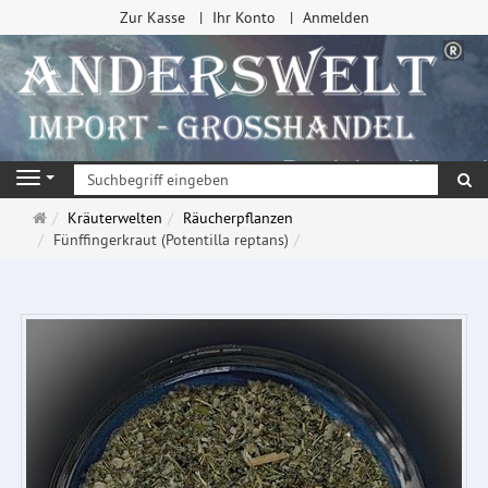
Zur Kasse
Ihr Konto
Anmelden
Su
Navigation
Startseite
Kräuterwelten
Räucherpflanzen
Fünffingerkraut (Potentilla reptans)