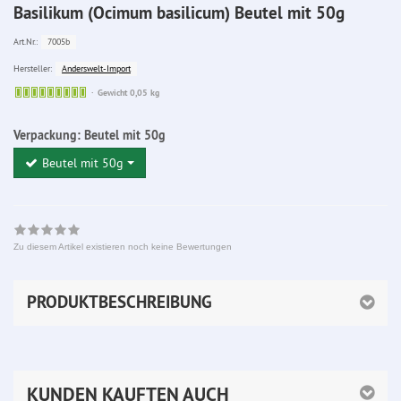
Basilikum (Ocimum basilicum) Beutel mit 50g
7005b
Art.Nr.:
Anderswelt-Import
Hersteller:
Sofort
Gewicht 0,05 kg
lieferbar
Verpackung:
Beutel mit 50g
Beutel mit 50g
Zu diesem Artikel existieren noch keine Bewertungen
PRODUKTBESCHREIBUNG
KUNDEN KAUFTEN AUCH