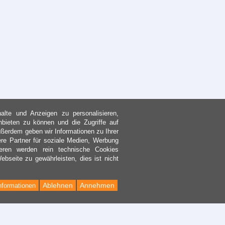
lte und Anzeigen zu personalisieren,
nbieten zu können und die Zugriffe auf
ßerdem geben wir Informationen zu Ihrer
re Partner für soziale Medien, Werbung
eren werden rein technische Cookies
bseite zu gewährleisten, dies ist nicht
Ablehnen
Annehmen
nformationen