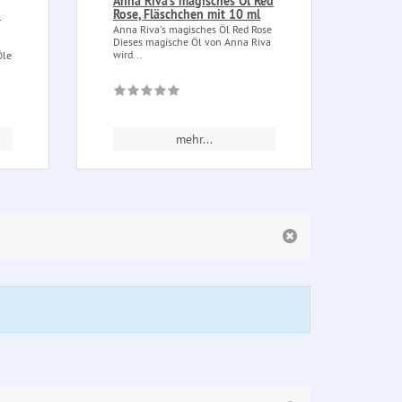
Anna Riva's magisches Öl Red
Geld
n
Rose, Fläschchen mit 10 ml
Geldk
Kräut
Anna Riva's magisches Öl Red Rose
Wohls
Dieses magische Öl von Anna Riva
wird...
Öle
mehr...