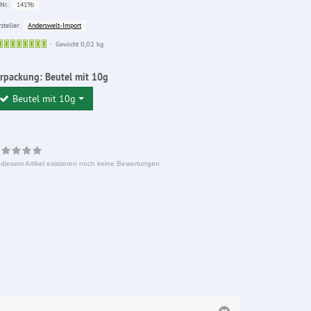
1419b
Nr.:
Anderswelt-Import
steller:
Sofort
Gewicht 0,02 kg
lieferbar
erpackung:
Beutel mit 10g
Beutel mit 10g
 diesem Artikel existieren noch keine Bewertungen