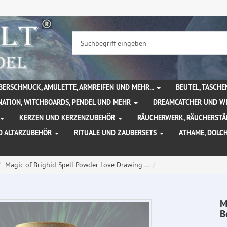
BERSCHMUCK, AMULETTE, ARMREIFEN UND MEHR...
BEUTEL, TASCH
NATION, WITCHBOARDS, PENDEL UND MEHR
DREAMCATCHER UND W
KERZEN UND KERZENZUBEHÖR
RÄUCHERWERK, RÄUCHERSTÄ
D ALTARZUBEHÖR
RITUALE UND ZAUBERSETS
ATHAME, DOLC
Magic of Brighid Spell Powder Love Drawing ...
M
B