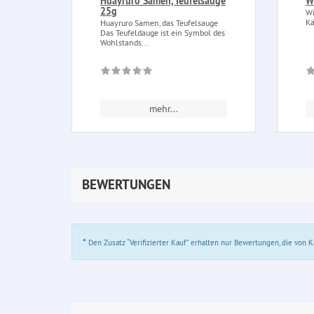
Huayruro Samen, Teufelsauge
W
25g
Wi
Kä
Huayruro Samen, das Teufelsauge
Das Teufeldauge ist ein Symbol des
Wohlstands...
mehr...
BEWERTUNGEN
*
Den Zusatz “Verifizierter Kauf” erhalten nur Bewertungen, die von