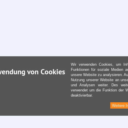
Wir verwenden Cookies, um Inha
wendung von Cookies
Funktionen für soziale Medien a
unsere Website zu analysieren. Au
Nutzung unserer Website an unse
und Analysen weiter. Des weit
verwendet um die Funktion der We
deaktivierbar.
Weitere I