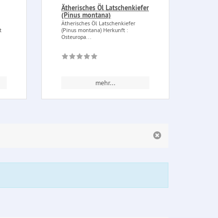
Ätherisches Öl Latschenkiefer
Magi
(Pinus montana)
(mit
Ätherisches Öl Latschenkiefer
Magic
t
(Pinus montana) Herkunft :
Rosen
Osteuropa...
hilft 
mehr...