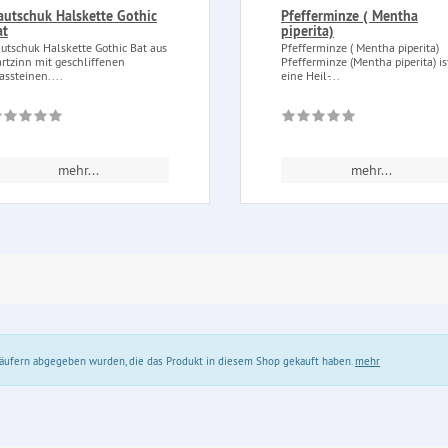
autschuk Halskette Gothic
Pfefferminze ( Mentha
at
piperita)
utschuk Halskette Gothic Bat aus
Pfefferminze ( Mentha piperita)
rtzinn mit geschliffenen
Pfefferminze (Mentha piperita) is
assteinen....
eine Heil-...
mehr...
mehr...
 Käufern abgegeben wurden, die das Produkt in diesem Shop gekauft haben.
mehr