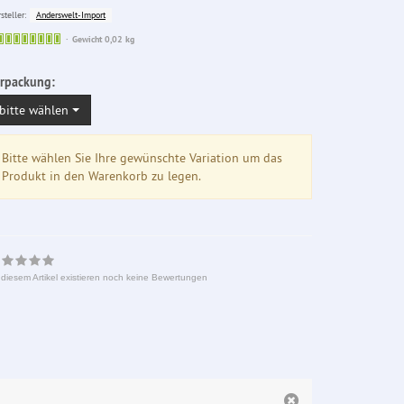
Anderswelt-Import
steller:
Sofort
Gewicht 0,02 kg
lieferbar
rpackung:
bitte wählen
Bitte wählen Sie Ihre gewünschte Variation um das
Produkt in den Warenkorb zu legen.
 diesem Artikel existieren noch keine Bewertungen