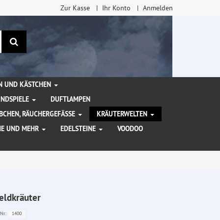
Zur Kasse
Ihr Konto
Anmelden
Suchen
EN UND KÄSTCHEN
INDSPIELE
DUFTLAMPEN
BCHEN, RÄUCHERGEFÄSSE
KRÄUTERWELTEN
HE UND MEHR
EDELSTEINE
VOODOO
eldkräuter
1400
Nr.: