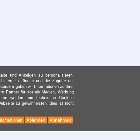
lte und Anzeigen zu personalisieren,
nbieten zu können und die Zugriffe auf
ßerdem geben wir Informationen zu Ihrer
re Partner für soziale Medien, Werbung
eren werden rein technische Cookies
bseite zu gewährleisten, dies ist nicht
Ablehnen
Annehmen
nformationen