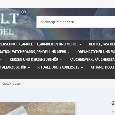
BERSCHMUCK, AMULETTE, ARMREIFEN UND MEHR...
BEUTEL, TASCH
NATION, WITCHBOARDS, PENDEL UND MEHR
DREAMCATCHER UND W
KERZEN UND KERZENZUBEHÖR
RÄUCHERWERK, RÄUCHERSTÄ
D ALTARZUBEHÖR
RITUALE UND ZAUBERSETS
ATHAME, DOLC
Geldkräuter
G
Art.