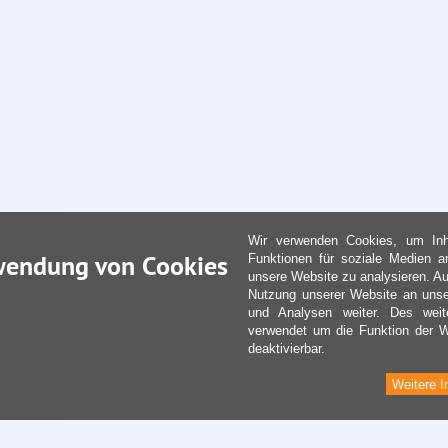
Wir verwenden Cookies, um Inha
wendung von Cookies
Funktionen für soziale Medien a
unsere Website zu analysieren. Au
Nutzung unserer Website an unse
und Analysen weiter. Des weit
verwendet um die Funktion der We
deaktivierbar.
Weitere I