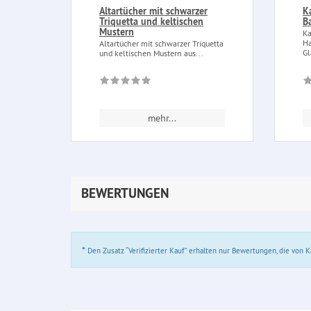
Altartücher mit schwarzer
K
Triquetta und keltischen
B
Mustern
Ka
Ha
Altartücher mit schwarzer Triquetta
Gl
und keltischen Mustern aus...
mehr...
BEWERTUNGEN
*
Den Zusatz “Verifizierter Kauf” erhalten nur Bewertungen, die von