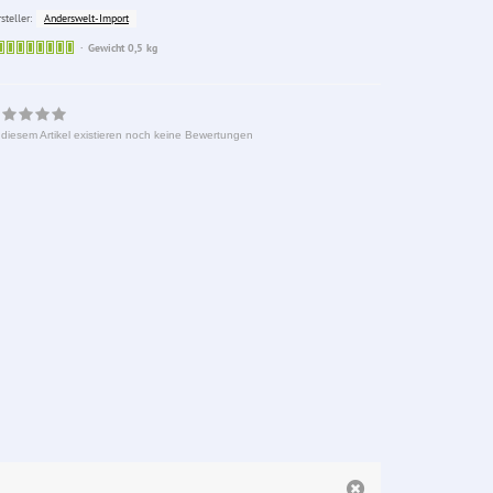
Anderswelt-Import
steller:
Sofort
Gewicht 0,5 kg
lieferbar
 diesem Artikel existieren noch keine Bewertungen