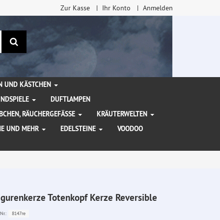
Zur Kasse
Ihr Konto
Anmelden
Suchen
EN UND KÄSTCHEN
INDSPIELE
DUFTLAMPEN
BCHEN, RÄUCHERGEFÄSSE
KRÄUTERWELTEN
HE UND MEHR
EDELSTEINE
VOODOO
igurenkerze Totenkopf Kerze Reversible
8147re
Nr.: