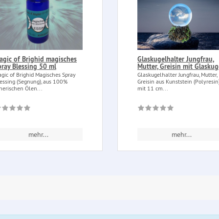
agic of Brighid magisches
Glaskugelhalter Jungfrau,
pray Blessing 50 ml
Mutter, Greisin mit Glaskug
gic of Brighid Magisches Spray
Glaskugelhalter Jungfrau, Mutter,
essing (Segnung), aus 100%
Greisin aus Kunststein (Polyresin
herischen Ölen...
mit 11 cm...
mehr...
mehr...