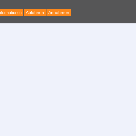
Ablehnen
Annehmen
nformationen
Back
to
Top