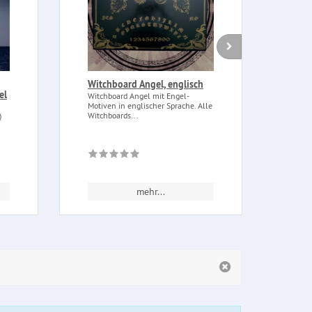
Witchboard Angel, englisch
Mojo
el
Witchboard Angel mit Engel-
Mojo-
Motiven in englischer Sprache. Alle
Beute
Witchboards...
Enthä
)
mehr...