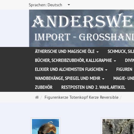
Sprachen:
Deutsch
ÄTHERISCHE UND MAGISCHE ÖLE
SCHMUCK, SIL
BÜCHER, SCHREIBZUBEHÖR, KALLIGRAPHIE
DIVI
ELIXIER UND ALCHEMISTEN FLASCHEN
FIGUREN
WANDBEHÄNGE, SPIEGEL UND MEHR
MAGIE- UN
ZUBEHÖR
RESTPOSTEN UND 2. WAHL ARTIKEL
Startseite
Figurenkerze Totenkopf Kerze Reversible