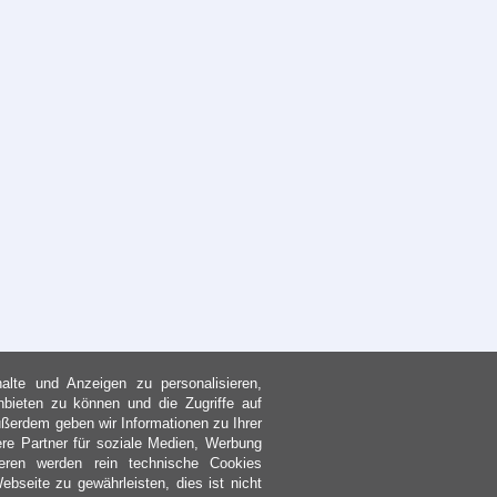
lte und Anzeigen zu personalisieren,
nbieten zu können und die Zugriffe auf
ßerdem geben wir Informationen zu Ihrer
re Partner für soziale Medien, Werbung
eren werden rein technische Cookies
bseite zu gewährleisten, dies ist nicht