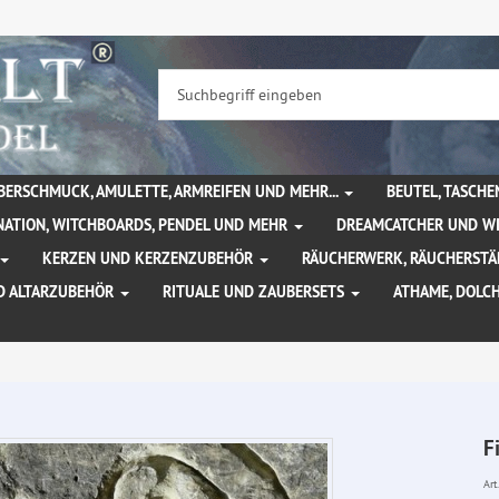
BERSCHMUCK, AMULETTE, ARMREIFEN UND MEHR...
BEUTEL, TASCH
NATION, WITCHBOARDS, PENDEL UND MEHR
DREAMCATCHER UND W
KERZEN UND KERZENZUBEHÖR
RÄUCHERWERK, RÄUCHERSTÄ
D ALTARZUBEHÖR
RITUALE UND ZAUBERSETS
ATHAME, DOLC
F
Art.