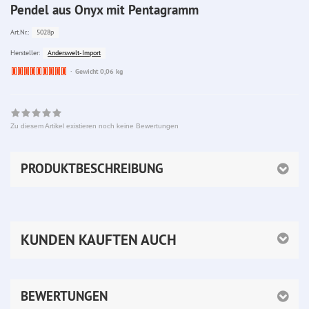
Pendel aus Onyx mit Pentagramm
5028p
Art.Nr.:
Anderswelt-Import
Hersteller:
Ware
Gewicht 0,06 kg
bereits
nachbestellt
Zu diesem Artikel existieren noch keine Bewertungen
PRODUKTBESCHREIBUNG
KUNDEN KAUFTEN AUCH
BEWERTUNGEN