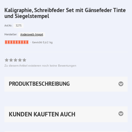
Kaligraphie, Schreibfeder Set mit Gänsefeder Tinte
und Siegelstempel
3275
Art.Nr.:
Anderswelt-Import
Hersteller:
Ware
Gewicht 0,62 kg
bereits
nachbestellt
Zu diesem Artikel existieren noch keine Bewertungen
PRODUKTBESCHREIBUNG
KUNDEN KAUFTEN AUCH