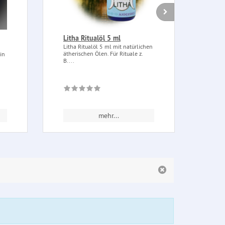
Litha Ritualöl 5 ml
Buch
Hex
Litha Ritualöl 5 ml mit natürlichen
schw
ätherischen Ölen. Für Rituale z.
in
B....
Buch 
Pent
Leder
mehr...