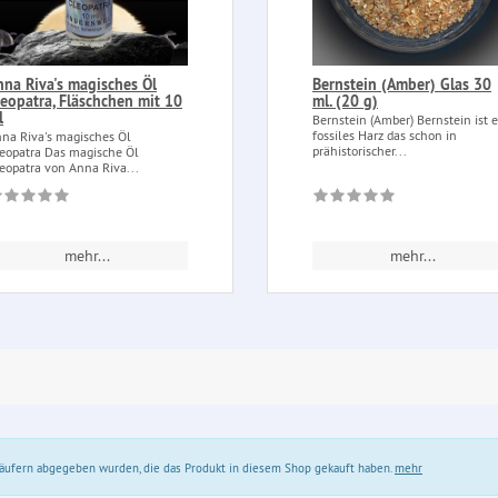
nna Riva's magisches Öl
Bernstein (Amber) Glas 30
leopatra, Fläschchen mit 10
ml. (20 g)
l
Bernstein (Amber) Bernstein ist e
fossiles Harz das schon in
na Riva's magisches Öl
prähistorischer...
eopatra Das magische Öl
eopatra von Anna Riva...
mehr...
mehr...
 Käufern abgegeben wurden, die das Produkt in diesem Shop gekauft haben.
mehr