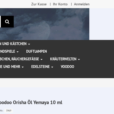
Zur Kasse
Ihr Konto
Anmelden
Suchen
EN UND KÄSTCHEN
INDSPIELE
DUFTLAMPEN
BCHEN, RÄUCHERGEFÄSSE
KRÄUTERWELTEN
HE UND MEHR
EDELSTEINE
VOODOO
oodoo Orisha Öl Yemaya 10 ml
3969
Nr.: