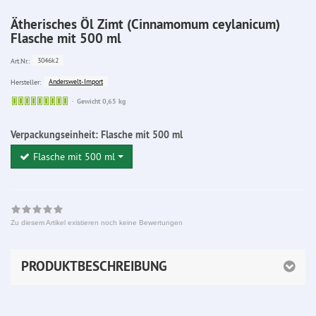
Ätherisches Öl Zimt (Cinnamomum ceylanicum)
Flasche mit 500 ml
3046k2
Art.Nr.:
Anderswelt-Import
Hersteller:
Sofort
Gewicht 0,65 kg
lieferbar
Verpackungseinheit:
Flasche mit 500 ml
Flasche mit 500 ml
Zu diesem Artikel existieren noch keine Bewertungen
PRODUKTBESCHREIBUNG