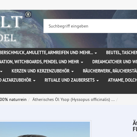
BERSCHMUCK, AMULETTE, ARMREIFEN UND MEHR...
BEUTEL, TASCH
NATION, WITCHBOARDS, PENDEL UND MEHR
DREAMCATCHER UND W
KERZEN UND KERZENZUBEHÖR
RÄUCHERWERK, RÄUCHERSTÄ
D ALTARZUBEHÖR
RITUALE UND ZAUBERSETS
ATHAME, DOLC
100% naturrein
Ätherisches Öl Ysop (Hyssopus officinalis) ...
Ä
F