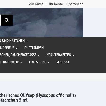
Zur Kasse
Ihr Konto
Anmelden
Suchen
EN UND KÄSTCHEN
INDSPIELE
DUFTLAMPEN
BCHEN, RÄUCHERGEFÄSSE
KRÄUTERWELTEN
HE UND MEHR
EDELSTEINE
VOODOO
therisches Öl Ysop (Hyssopus officinalis)
läschchen 5 ml