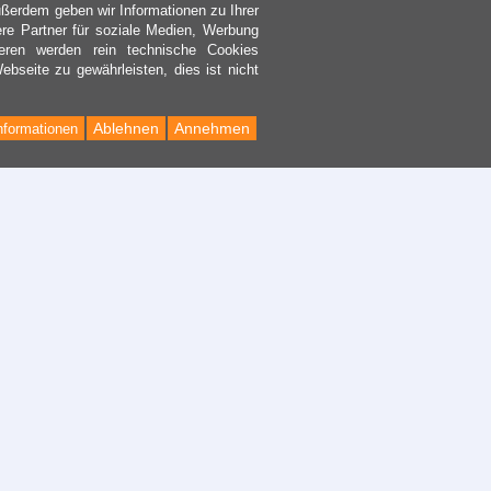
ßerdem geben wir Informationen zu Ihrer
re Partner für soziale Medien, Werbung
eren werden rein technische Cookies
bseite zu gewährleisten, dies ist nicht
Ablehnen
Annehmen
nformationen
Back
to
Top