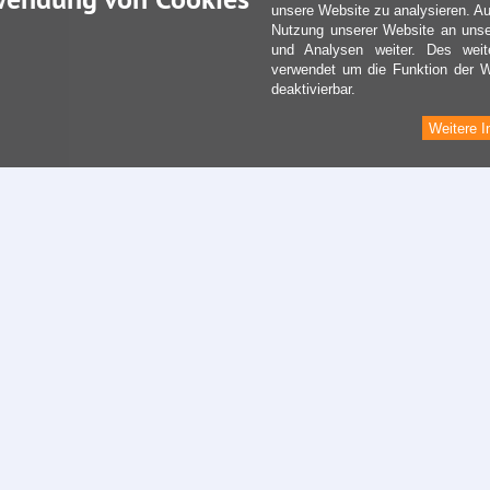
unsere Website zu analysieren. Au
Nutzung unserer Website an unse
und Analysen weiter. Des weit
verwendet um die Funktion der We
deaktivierbar.
Weitere I