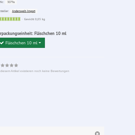
3079a
Nr.:
Anderswelt-Import
steller:
Sofort
Gewicht 0,05 kg
lieferbar
rpackungseinheit:
Fläschchen 10 ml
Fläschchen 10 ml
 diesem Artikel existieren noch keine Bewertungen