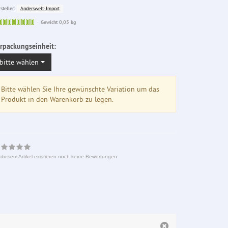
Anderswelt-Import
steller:
Sofort
Gewicht 0,05 kg
lieferbar
rpackungseinheit:
bitte wählen
Bitte wählen Sie Ihre gewünschte Variation um das
Produkt in den Warenkorb zu legen.
 diesem Artikel existieren noch keine Bewertungen