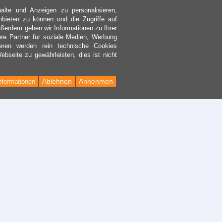
lte und Anzeigen zu personalisieren,
nbieten zu können und die Zugriffe auf
ßerdem geben wir Informationen zu Ihrer
re Partner für soziale Medien, Werbung
eren werden rein technische Cookies
bseite zu gewährleisten, dies ist nicht
Ablehnen
Annehmen
nformationen
Back
to
Top