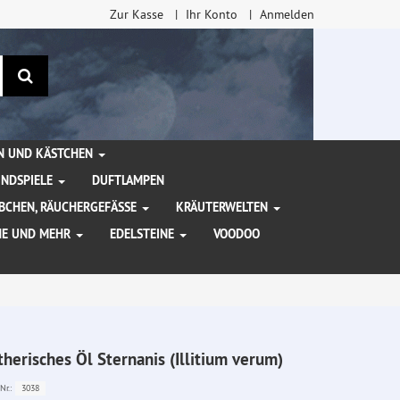
Zur Kasse
Ihr Konto
Anmelden
Suchen
EN UND KÄSTCHEN
INDSPIELE
DUFTLAMPEN
BCHEN, RÄUCHERGEFÄSSE
KRÄUTERWELTEN
HE UND MEHR
EDELSTEINE
VOODOO
therisches Öl Sternanis (Illitium verum)
3038
Nr.: