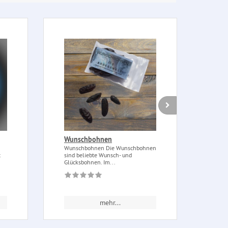
Wunschbohnen
Figu
Wunschbohnen Die Wunschbohnen
Figur
t
sind beliebte Wunsch- und
Figur
Glücksbohnen. Im...
Zweck
mehr...