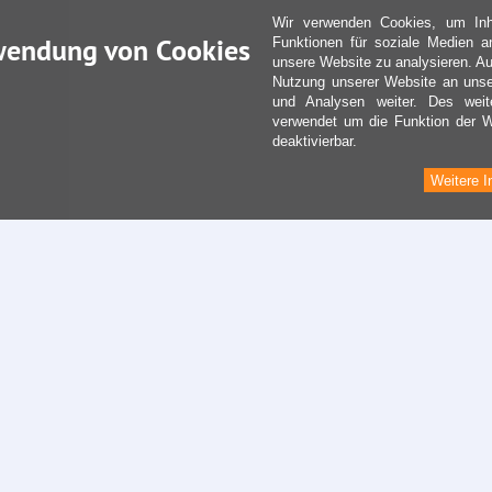
Wir verwenden Cookies, um Inha
wendung von Cookies
Funktionen für soziale Medien a
unsere Website zu analysieren. Au
Nutzung unserer Website an unse
und Analysen weiter. Des weit
verwendet um die Funktion der We
deaktivierbar.
Weitere I