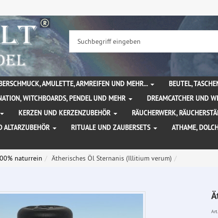
BERSCHMUCK, AMULETTE, ARMREIFEN UND MEHR...
BEUTEL, TASCH
NATION, WITCHBOARDS, PENDEL UND MEHR
DREAMCATCHER UND W
KERZEN UND KERZENZUBEHÖR
RÄUCHERWERK, RÄUCHERSTÄ
D ALTARZUBEHÖR
RITUALE UND ZAUBERSETS
ATHAME, DOLC
100% naturrein
Ätherisches Öl Sternanis (Illitium verum)
Ä
Art.