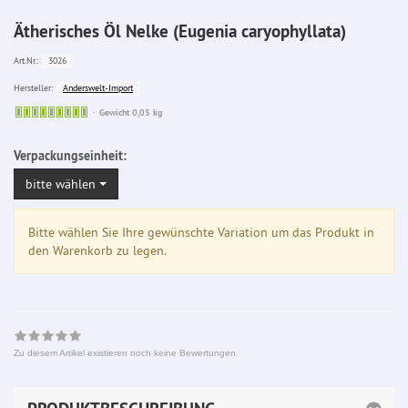
Ätherisches Öl Nelke (Eugenia caryophyllata)
3026
Art.Nr.:
Anderswelt-Import
Hersteller:
Sofort
Gewicht 0,05 kg
lieferbar
Verpackungseinheit:
bitte wählen
Bitte wählen Sie Ihre gewünschte Variation um das Produkt in
den Warenkorb zu legen.
Zu diesem Artikel existieren noch keine Bewertungen