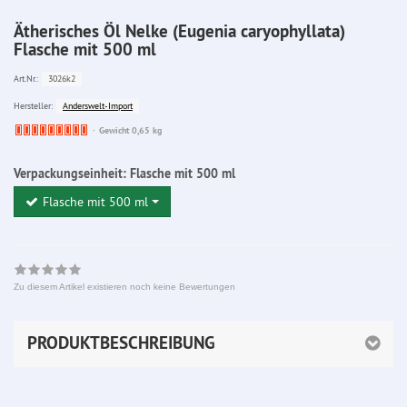
Ätherisches Öl Nelke (Eugenia caryophyllata)
Flasche mit 500 ml
3026k2
Art.Nr.:
Anderswelt-Import
Hersteller:
Ware
Gewicht 0,65 kg
bereits
nachbestellt
Verpackungseinheit:
Flasche mit 500 ml
Flasche mit 500 ml
Zu diesem Artikel existieren noch keine Bewertungen
PRODUKTBESCHREIBUNG