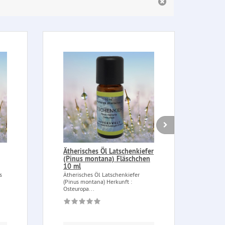
Ätherisches Öl Latschenkiefer
Bern
(Pinus montana) Fläschchen
100
10 ml
Berns
fossi
s
Ätherisches Öl Latschenkiefer
prähis
(Pinus montana) Herkunft :
Osteuropa...