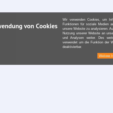
Wir verwenden Cookies, um Inha
wendung von Cookies
Funktionen für soziale Medien a
unsere Website zu analysieren. Au
Nutzung unserer Website an unse
und Analysen weiter. Des weit
verwendet um die Funktion der We
deaktivierbar.
Weitere I