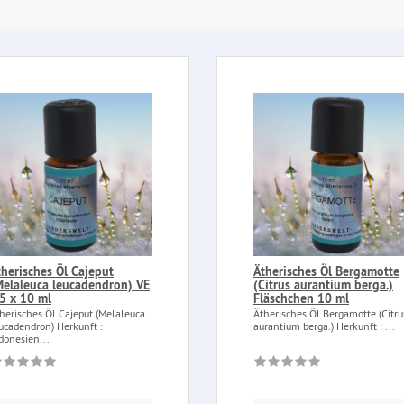
therisches Öl Cajeput
Ätherisches Öl Bergamotte
Melaleuca leucadendron) VE
(Citrus aurantium berga.)
 5 x 10 ml
Fläschchen 10 ml
herisches Öl Cajeput (Melaleuca
Ätherisches Öl Bergamotte (Citru
ucadendron) Herkunft :
aurantium berga.) Herkunft : ...
donesien...