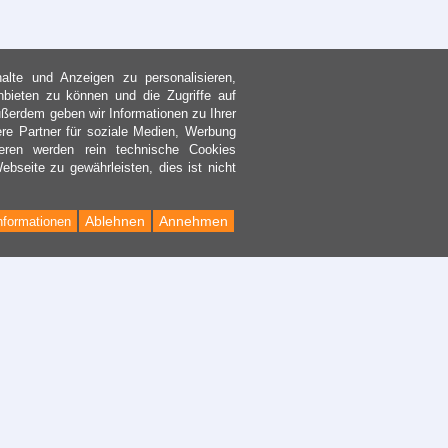
lte und Anzeigen zu personalisieren,
nbieten zu können und die Zugriffe auf
ßerdem geben wir Informationen zu Ihrer
re Partner für soziale Medien, Werbung
eren werden rein technische Cookies
bseite zu gewährleisten, dies ist nicht
Ablehnen
Annehmen
nformationen
Back
to
Top