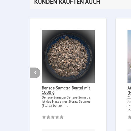
KUNDEN KAUFTEN AUCH
Benzoe Sumatra Beutel mit
Ä
1000 g
(
=
Benzoe Sumatra Benzoe Sumatra
ist das Harz eines Storax Baumes
Ät
(Styrax benzoin...
le
In