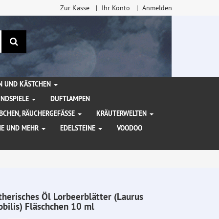
Zur Kasse
Ihr Konto
Anmelden
Suchen
EN UND KÄSTCHEN
INDSPIELE
DUFTLAMPEN
BCHEN, RÄUCHERGEFÄSSE
KRÄUTERWELTEN
HE UND MEHR
EDELSTEINE
VOODOO
therisches Öl Lorbeerblätter (Laurus
obilis) Fläschchen 10 ml