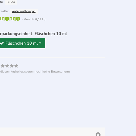
3054a
Nr.:
Anderswelt-Import
steller:
Sofort
Gewicht 0,05 kg
lieferbar
rpackungseinheit:
Fläschchen 10 ml
Fläschchen 10 ml
 diesem Artikel existieren noch keine Bewertungen