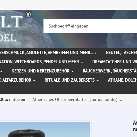
BERSCHMUCK, AMULETTE, ARMREIFEN UND MEHR...
BEUTEL, TASCH
NATION, WITCHBOARDS, PENDEL UND MEHR
DREAMCATCHER UND W
KERZEN UND KERZENZUBEHÖR
RÄUCHERWERK, RÄUCHERSTÄ
D ALTARZUBEHÖR
RITUALE UND ZAUBERSETS
ATHAME, DOLC
100% naturrein
Ätherisches Öl Lorbeerblätter (Laurus nobilis) ...
Ä
n