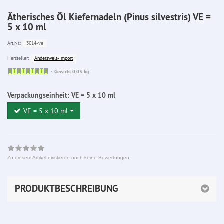
Ätherisches Öl Kiefernadeln (Pinus silvestris) VE =
5 x 10 ml
3014-ve
Art.Nr.:
Anderswelt-Import
Hersteller:
Sofort
Gewicht 0,03 kg
lieferbar
Verpackungseinheit:
VE = 5 x 10 ml
VE = 5 x 10 ml
Zu diesem Artikel existieren noch keine Bewertungen
PRODUKTBESCHREIBUNG