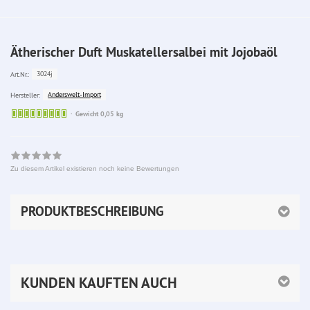
Ätherischer Duft Muskatellersalbei mit Jojobaöl
3024j
Art.Nr.:
Anderswelt-Import
Hersteller:
Sofort
Gewicht 0,05 kg
lieferbar
Zu diesem Artikel existieren noch keine Bewertungen
PRODUKTBESCHREIBUNG
KUNDEN KAUFTEN AUCH