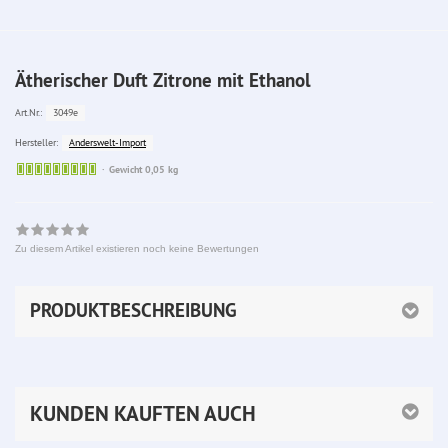
Ätherischer Duft Zitrone mit Ethanol
3049e
Art.Nr.:
Anderswelt-Import
Hersteller:
Sofort
Gewicht 0,05 kg
lieferbar
Zu diesem Artikel existieren noch keine Bewertungen
PRODUKTBESCHREIBUNG
KUNDEN KAUFTEN AUCH