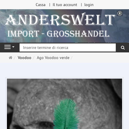
Cassa
Il tuo account
login
ri
Navigation
Pagina
Voodoo
Ago Voodoo verde
principale