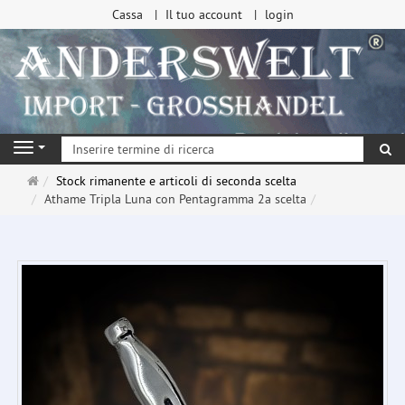
Cassa
Il tuo account
login
ri
Navigation
Pagina
Stock rimanente e articoli di seconda scelta
principale
Athame Tripla Luna con Pentagramma 2a scelta