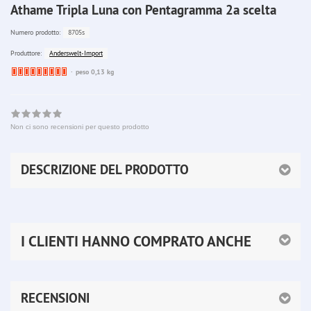
Athame Tripla Luna con Pentagramma 2a scelta
8705s
Numero prodotto:
Anderswelt-Import
Produttore:
Ware
peso 0,13 kg
bereits
nachbestellt
Non ci sono recensioni per questo prodotto
DESCRIZIONE DEL PRODOTTO
I CLIENTI HANNO COMPRATO ANCHE
RECENSIONI