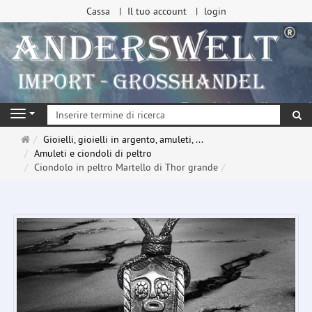
Cassa
Il tuo account
login
ri
Navigation
Pagina
Gioielli, gioielli in argento, amuleti, ...
principale
Amuleti e ciondoli di peltro
Ciondolo in peltro Martello di Thor grande