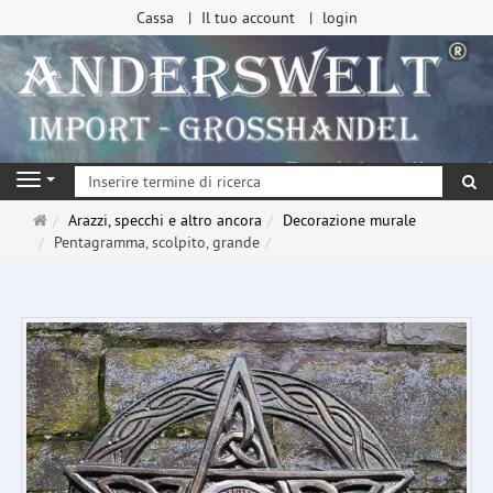
Cassa
Il tuo account
login
ri
Navigation
Pagina
Arazzi, specchi e altro ancora
Decorazione murale
principale
Pentagramma, scolpito, grande