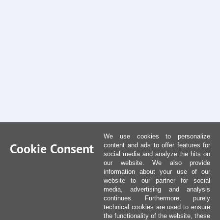
We use cookies to personalize
Cookie Consent
content and ads to offer features for
social media and analyze the hits on
our website. We also provide
information about your use of our
website to our partner for social
media, advertising and analysis
continues. Furthermore, purely
technical cookies are used to ensure
the functionality of the website, these