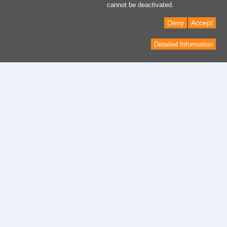
cannot be deactivated.
Deny
Accept
Detailed Information
contacto
modulo di contatto