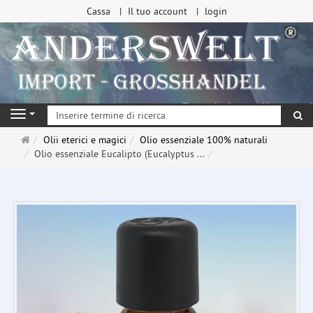
Cassa
Il tuo account
login
ri
Navigation
Pagina
Olii eterici e magici
Olio essenziale 100% naturali
principale
Olio essenziale Eucalipto (Eucalyptus ...