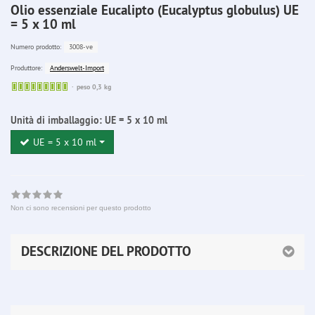
Olio essenziale Eucalipto (Eucalyptus globulus) UE
= 5 x 10 ml
3008-ve
Numero prodotto:
Anderswelt-Import
Produttore:
Sofort
peso 0,3 kg
lieferbar
Unità di imballaggio:
UE = 5 x 10 ml
UE = 5 x 10 ml
Non ci sono recensioni per questo prodotto
DESCRIZIONE DEL PRODOTTO