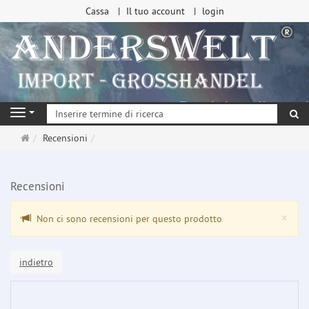
Cassa
Il tuo account
login
ri
Navigation
Pagina
Recensioni
principale
Recensioni
Clo
×
Non ci sono recensioni per questo prodotto
indietro