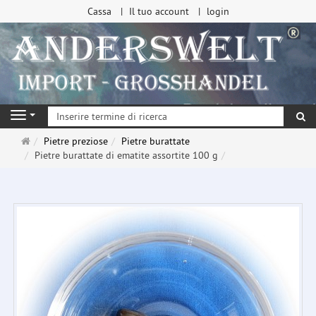
Cassa
Il tuo account
login
ri
Navigation
Pagina
Pietre preziose
Pietre burattate
principale
Pietre burattate di ematite assortite 100 g