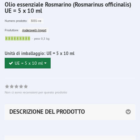
Olio essenziale Rosmarino (Rosmarinus officinalis)
UE = 5 x 10 ml
3035-ve
Numero prodotto:
Anderswelt-Import
Produttore:
Sofort
peso 0,3 kg
lieferbar
Unità di imballaggio:
UE = 5 x 10 ml
UE = 5 x 10 ml
Non ci sono recensioni per questo prodotto
DESCRIZIONE DEL PRODOTTO